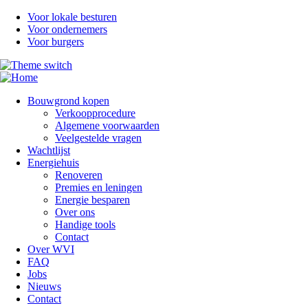
Overslaan
Voor lokale besturen
en
Voor ondernemers
naar
Voor burgers
de
inhoud
gaan
Bouwgrond kopen
Verkoopprocedure
Algemene voorwaarden
Veelgestelde vragen
Wachtlijst
Energiehuis
Renoveren
Premies en leningen
Energie besparen
Over ons
Handige tools
Contact
Over WVI
FAQ
Jobs
Nieuws
Contact