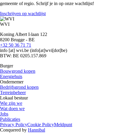
gemeente of regio. Schrijf je in op onze wachtlijst!
Inschrijven op wachtlijst
WVI
Koning Albert I-laan 122
8200 Brugge - BE
+32 50 36 71 71
info
[at]
wvi.be
(info[at]wvi[dot]be)
BTW: BE 0205.157.869
Burger
Bouwgrond kopen
Energiehuis
Ondernemer
Bedrijfsgrond kopen
Terreinbeheer
Lokaal bestuur
Wie zijn we
Wat doen we
Jobs
Publicaties
Privacy Policy
Cookie Policy
Meldpunt
Conquered by
Hannibal