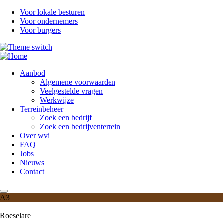
Overslaan
Voor lokale besturen
en
Voor ondernemers
naar
Voor burgers
de
inhoud
gaan
Aanbod
Algemene voorwaarden
Veelgestelde vragen
Werkwijze
Terreinbeheer
Zoek een bedrijf
Zoek een bedrijventerrein
Over wvi
FAQ
Jobs
Nieuws
Contact
A3
Roeselare