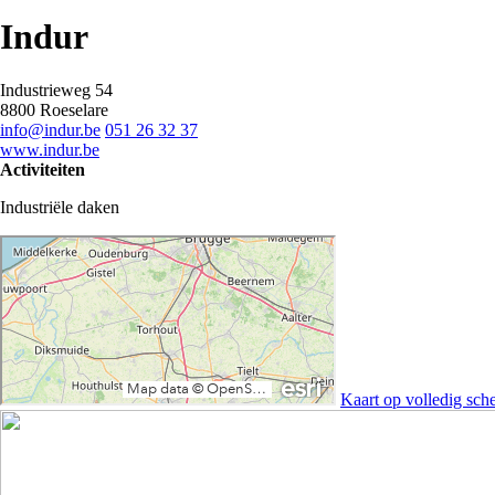
Indur
Industrieweg 54
8800 Roeselare
info@indur.be
051 26 32 37
www.indur.be
Activiteiten
Industriële daken
Kaart op volledig sch