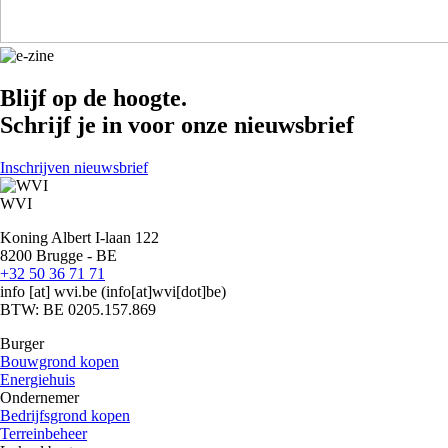
Blijf op de hoogte.
Schrijf je in voor onze nieuwsbrief
Inschrijven nieuwsbrief
WVI
Koning Albert I-laan 122
8200 Brugge - BE
+32 50 36 71 71
info
[at]
wvi.be
(info[at]wvi[dot]be)
BTW: BE 0205.157.869
Burger
Bouwgrond kopen
Energiehuis
Ondernemer
Bedrijfsgrond kopen
Terreinbeheer