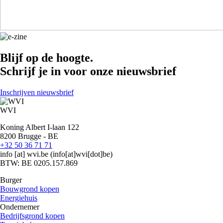
Blijf op de hoogte.
Schrijf je in voor onze nieuwsbrief
Inschrijven nieuwsbrief
WVI
Koning Albert I-laan 122
8200 Brugge - BE
+32 50 36 71 71
info
[at]
wvi.be
(info[at]wvi[dot]be)
BTW: BE 0205.157.869
Burger
Bouwgrond kopen
Energiehuis
Ondernemer
Bedrijfsgrond kopen