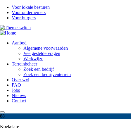
Overslaan
Voor lokale besturen
en
Voor ondernemers
naar
Voor burgers
de
inhoud
gaan
Aanbod
Algemene voorwaarden
Veelgestelde vragen
Werkwijze
Terreinbeheer
Zoek een bedrijf
Zoek een bedrijventerrein
Over wvi
FAQ
Jobs
Nieuws
Contact
88
Koekelare