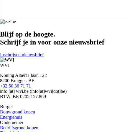
Blijf op de hoogte.
Schrijf je in voor onze nieuwsbrief
Inschrijven nieuwsbrief
WVI
Koning Albert I-laan 122
8200 Brugge - BE
+32 50 36 71 71
info
[at]
wvi.be
(info[at]wvi[dot]be)
BTW: BE 0205.157.869
Burger
Bouwgrond kopen
Energiehuis
Ondernemer
Bedrijfsgrond kopen