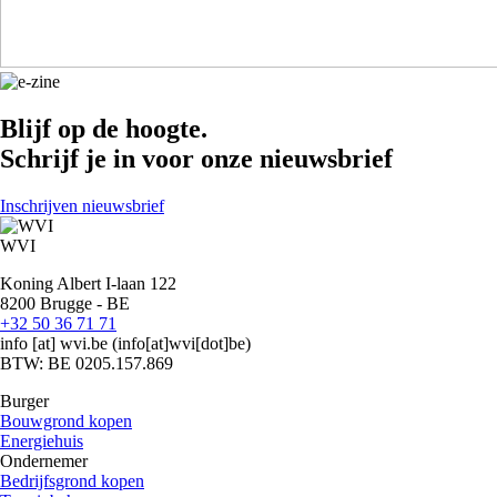
Blijf op de hoogte.
Schrijf je in voor onze nieuwsbrief
Inschrijven nieuwsbrief
WVI
Koning Albert I-laan 122
8200 Brugge - BE
+32 50 36 71 71
info
[at]
wvi.be
(info[at]wvi[dot]be)
BTW: BE 0205.157.869
Burger
Bouwgrond kopen
Energiehuis
Ondernemer
Bedrijfsgrond kopen