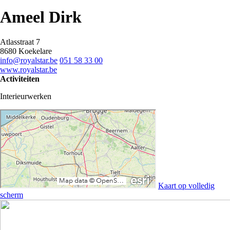
Ameel Dirk
Atlasstraat 7
8680 Koekelare
info@royalstar.be
051 58 33 00
www.royalstar.be
Activiteiten
Interieurwerken
Kaart op volledig
scherm