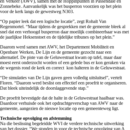
en Verkeer (AWV), samen met de Hoppinpunten in Passendale en
Zonnebeke. Aanvankelijk was het busperron voorzien op het plein
voor de kerk langs de gewestweg N303.
“Op papier leek dat een logische locatie”, zegt Rohalt Van
Regenmortel. “Maar tijdens de gesprekken met de gemeente bleek al
snel dat een verhoogd busperron daar moeilijk combineerbaar was met
de jaarlijkse Heksenstoet en de tijdelijke tribunes op het plein.”
Daarom werd samen met AWV, het Departement Mobiliteit en
Openbare Werken, De Lijn en de gemeente gezocht naar een
alternatief. De piste van de Geluwestraat kwam op tafel, maar daar
moest eerst onderzocht worden of een gelede bus er kon geraken via
de wegenis rond de kerk en correct
kon halteren in de Geluwestraat.
“De simulaties van De Lijn gaven geen volledig uitsluitsel”, vertelt
Floren. “Daarom werd beslist om effectief een proefrit te organiseren.
Dat bleek uiteindelijk de doorslaggevende stap.”
De proefrit bevestigde dat de halte in de Geluwestraat haalbaar was.
Daardoor verhuisde ook het opdrachtgeverschap van AWV naar de
gemeente, aangezien de nieuwe locatie op een gemeenteweg ligt.
Technische opvolging en afstemming
Na die beslissing begeleidde WVI de verdere technische uitwerking
van het dossier. “We stonden in voor de technische opvolging van A