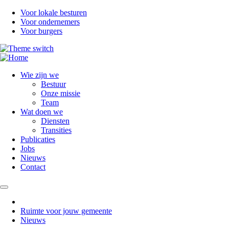
Overslaan
Voor lokale besturen
en
Voor ondernemers
naar
Voor burgers
de
inhoud
gaan
Wie zijn we
Bestuur
Onze missie
Team
Wat doen we
Diensten
Transities
Publicaties
Jobs
Nieuws
Contact
Ruimte voor jouw gemeente
Nieuws