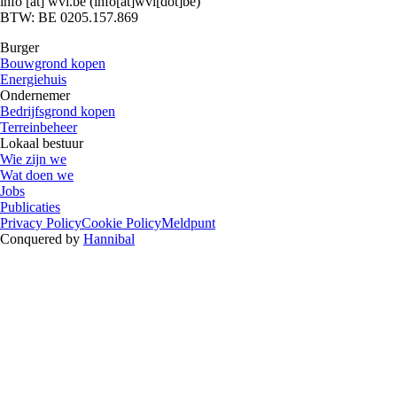
info
[at]
wvi.be
(info[at]wvi[dot]be)
BTW: BE 0205.157.869
Burger
Bouwgrond kopen
Energiehuis
Ondernemer
Bedrijfsgrond kopen
Terreinbeheer
Lokaal bestuur
Wie zijn we
Wat doen we
Jobs
Publicaties
Privacy Policy
Cookie Policy
Meldpunt
Conquered by
Hannibal