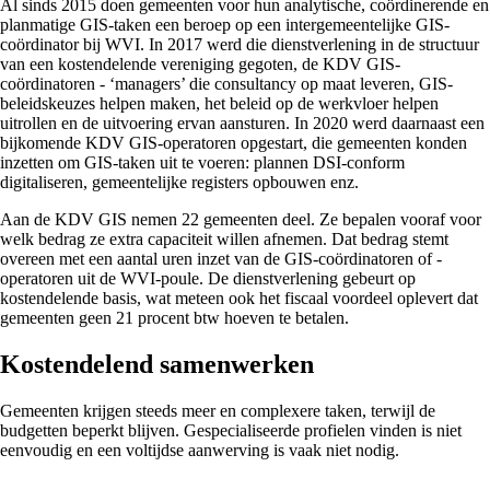
Al sinds 2015 doen gemeenten voor hun analytische, coördinerende en
planmatige GIS-taken een beroep op een intergemeentelijke GIS-
coördinator bij WVI. In 2017 werd die dienstverlening in de structuur
van een kostendelende vereniging gegoten, de KDV GIS-
coördinatoren - ‘managers’ die consultancy op maat leveren, GIS-
beleidskeuzes helpen maken, het beleid op de werkvloer helpen
uitrollen en de uitvoering ervan aansturen. In 2020 werd daarnaast een
bijkomende KDV GIS-operatoren opgestart, die gemeenten konden
inzetten om GIS-taken uit te voeren: plannen DSI-conform
digitaliseren, gemeentelijke registers opbouwen enz.
Aan de KDV GIS nemen 22 gemeenten deel. Ze bepalen vooraf voor
welk bedrag ze extra capaciteit willen afnemen. Dat bedrag stemt
overeen met een aantal uren inzet van de GIS-coördinatoren of -
operatoren uit de WVI-poule. De dienstverlening gebeurt op
kostendelende basis, wat meteen ook het fiscaal voordeel oplevert dat
gemeenten geen 21 procent btw hoeven te betalen.
Kostendelend samenwerken
Gemeenten krijgen steeds meer en complexere taken, terwijl de
budgetten beperkt blijven. Gespecialiseerde profielen vinden is niet
eenvoudig en een voltijdse aanwerving is vaak niet nodig.