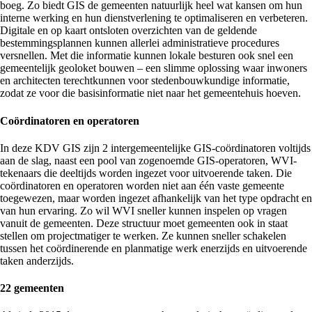
boeg. Zo biedt GIS de gemeenten natuurlijk heel wat kansen om hun
interne werking en hun dienstverlening te optimaliseren en verbeteren.
Digitale en op kaart ontsloten overzichten van de geldende
bestemmingsplannen kunnen allerlei administratieve procedures
versnellen. Met die informatie kunnen lokale besturen ook snel een
gemeentelijk geoloket bouwen – een slimme oplossing waar inwoners
en architecten terechtkunnen voor stedenbouwkundige informatie,
zodat ze voor die basisinformatie niet naar het gemeentehuis hoeven.
Coördinatoren en operatoren
In deze KDV GIS zijn 2 intergemeentelijke GIS-coördinatoren voltijds
aan de slag, naast een pool van zogenoemde GIS-operatoren, WVI-
tekenaars die deeltijds worden ingezet voor uitvoerende taken. Die
coördinatoren en operatoren worden niet aan één vaste gemeente
toegewezen, maar worden ingezet afhankelijk van het type opdracht en
van hun ervaring. Zo wil WVI sneller kunnen inspelen op vragen
vanuit de gemeenten. Deze structuur moet gemeenten ook in staat
stellen om projectmatiger te werken. Ze kunnen sneller schakelen
tussen het coördinerende en planmatige werk enerzijds en uitvoerende
taken anderzijds.
22 gemeenten