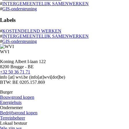
#
INTERGEMEENTELIJK SAMENWERKEN
#
GIS-ondersteuning
Labels
#
KOSTENDELEND WERKEN
#
INTERGEMEENTELIJK SAMENWERKEN
#
GIS-ondersteuning
WVI
Koning Albert I-laan 122
8200 Brugge - BE
+32 50 36 71 71
info
[at]
wvi.be
(info[at]wvi[dot]be)
BTW: BE 0205.157.869
Burger
Bouwgrond kopen
Energiehuis
Ondernemer
Bedrijfsgrond kopen
Terreinbeheer
Lokaal bestuur
Wie zijn we